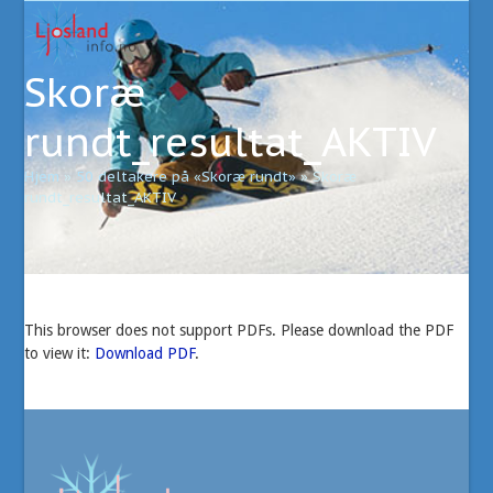
Open
Close
Skip
to
mobile
mobile
content
Skoræ
menu
menu
rundt_resultat_AKTIV
Hjem
»
50 deltakere på «Skoræ rundt»
»
Skoræ
rundt_resultat_AKTIV
This browser does not support PDFs. Please download the PDF
to view it:
Download PDF
.