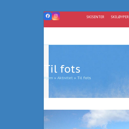
Skip
to
content
SKISENTER
SKILØYPER
Facebook
Instagram
Til fots
Hjem
»
Aktivitet
»
Til fots