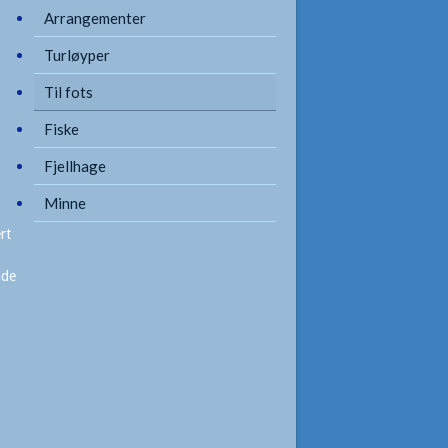
Arrangementer
Turløyper
Til fots
Fiske
Fjellhage
Minne
rt
nde