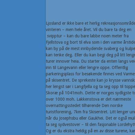
Ljosland er ikke bare et herlig rekreasjonsområ
vinteren – men hele året. Vil du bare ta deg en
svipptur – kan du bare labbe noen meter fra
Fjellstova og bort til elva som i den varme årstid
kan by på de mest innbydende svaberg og kulpe
kan tenke deg. Eller du kan begi deg på litt leng
turer innover heia. Du starter da enten langs ve
inn til Langevann eller lengre oppe. Offentlig
parkeringsplass for besøkende finnes ved Varme
på skisentret. De sprekeste kan jo krysse vannski
her lengst sør i Langfjella og ta seg opp til topp
Skoræ på 1041moh. Dette er norges sydligste 
over 1000 moh. Lakkenstova er det nærmeste
overnattingsstedet tilhørende Den norske
turistforening, 7km fra Skisentret. Litt lenger u
når du Josephsbu eller Gaukhei. Det er også mul
ta seg sydvestover – til den fasjonable Lordehyt
Og er du ekstra heldig på en av disse turene, ka