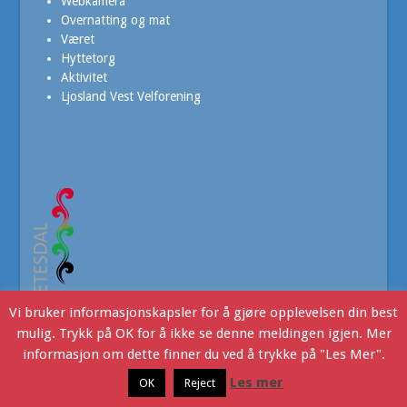
Webkamera
Overnatting og mat
Været
Hyttetorg
Aktivitet
Ljosland Vest Velforening
Vi bruker informasjonskapsler for å gjøre opplevelsen din best
mulig. Trykk på OK for å ikke se denne meldingen igjen. Mer
informasjon om dette finner du ved å trykke på "Les Mer".
Ljoslandinfo
- Copyright © 2016. Webdesign v/JHR Produksjon
Les mer
OK
Reject
Ljosland i dag
Kontakt Oss