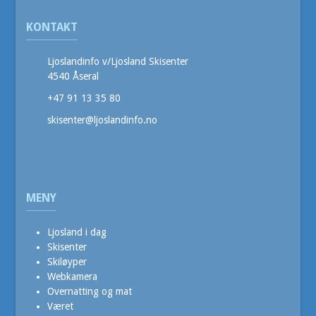
KONTAKT
Ljoslandinfo v/Ljosland Skisenter
4540 Åseral
+47 91 13 35 80
skisenter@ljoslandinfo.no
MENY
Ljosland i dag
Skisenter
Skiløyper
Webkamera
Overnatting og mat
Været