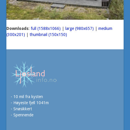
Downloads
:
full (1588x1066)
|
large (980x657)
|
medium
(300x201)
|
thumbnail (150x150)
- 10 mil fra kysten
- Høyeste fjell 1041m
- Snøsikkert
- Spennende