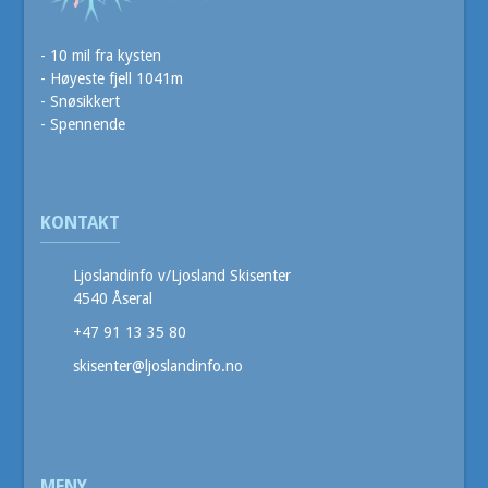
- 10 mil fra kysten
- Høyeste fjell 1041m
- Snøsikkert
- Spennende
KONTAKT
Ljoslandinfo v/Ljosland Skisenter
4540 Åseral
+47 91 13 35 80
skisenter@ljoslandinfo.no
MENY