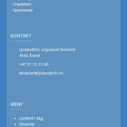
- Snøsikkert
- Spennende
KONTAKT
Ljoslandinfo v/Ljosland Skisenter
4540 Åseral
+47 91 13 35 80
skisenter@ljoslandinfo.no
MENY
Ljosland i dag
Skisenter