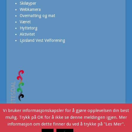
Skiløyper
Webkamera
Overnatting og mat
Været
Hyttetorg
Aktivitet
Ljosland Vest Velforening
Vi bruker informasjonskapsler for å gjøre opplevelsen din best
mulig. Trykk på OK for å ikke se denne meldingen igjen. Mer
informasjon om dette finner du ved å trykke på "Les Mer".