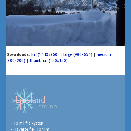
Downloads
:
full (1440x960)
|
large (980x654)
|
medium
(300x200)
|
thumbnail (150x150)
- 10 mil fra kysten
- Høyeste fjell 1041m