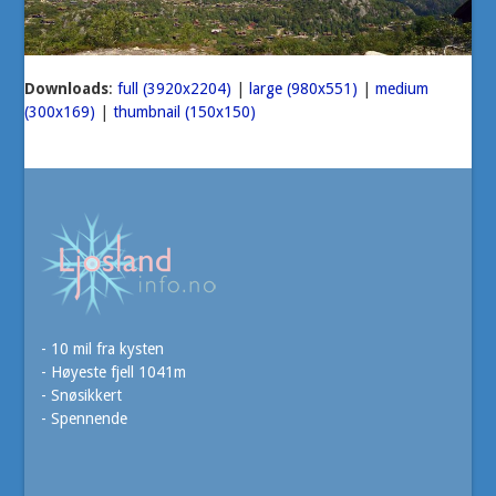
Downloads
:
full (3920x2204)
|
large (980x551)
|
medium
(300x169)
|
thumbnail (150x150)
- 10 mil fra kysten
- Høyeste fjell 1041m
- Snøsikkert
- Spennende