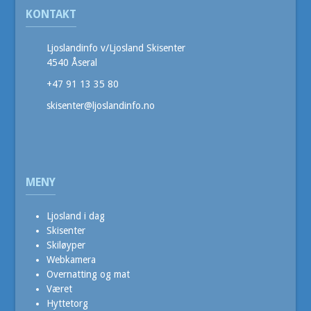
KONTAKT
Ljoslandinfo v/Ljosland Skisenter
4540 Åseral
+47 91 13 35 80
skisenter@ljoslandinfo.no
MENY
Ljosland i dag
Skisenter
Skiløyper
Webkamera
Overnatting og mat
Været
Hyttetorg