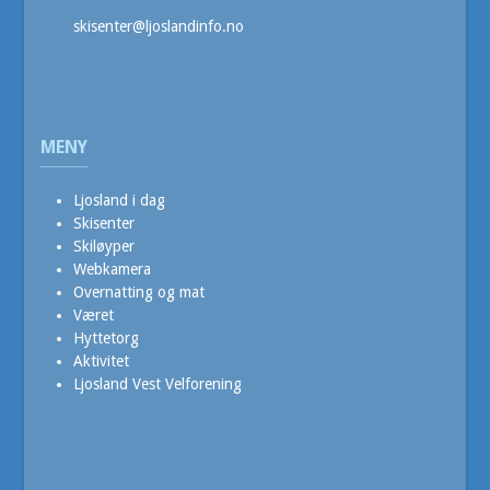
skisenter@ljoslandinfo.no
MENY
Ljosland i dag
Skisenter
Skiløyper
Webkamera
Overnatting og mat
Været
Hyttetorg
Aktivitet
Ljosland Vest Velforening