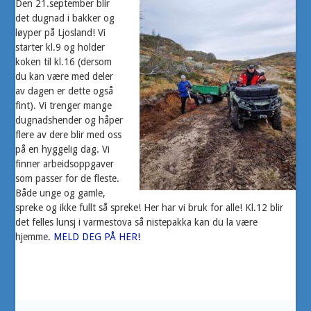
Den 21.september blir
det dugnad i bakker og
løyper på Ljosland! Vi
starter kl.9 og holder
koken til kl.16 (dersom
du kan være med deler
av dagen er dette også
fint). Vi trenger mange
dugnadshender og håper
flere av dere blir med oss
på en hyggelig dag. Vi
finner arbeidsoppgaver
som passer for de fleste.
Både unge og gamle,
spreke og ikke fullt så spreke! Her har vi bruk for alle! Kl.12 blir
det felles lunsj i varmestova så nistepakka kan du la være
hjemme.
MELD DEG PÅ HER!