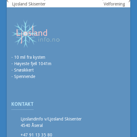
previous
next
Ljosland Skisenter
Velforening
post:
post:
- 10 mil fra kysten
- Høyeste fjell 1041m
- Snøsikkert
- Spennende
KONTAKT
Ljoslandinfo v/Ljosland Skisenter
4540 Åseral
+47 91 13 35 80