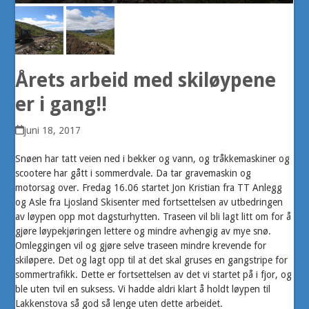
Årets arbeid med skiløypene
er i gang!!
juni 18, 2017
Snøen har tatt veien ned i bekker og vann, og tråkkemaskiner og
scootere har gått i sommerdvale. Da tar gravemaskin og
motorsag over. Fredag 16.06 startet Jon Kristian fra TT Anlegg
og Asle fra Ljosland Skisenter med fortsettelsen av utbedringen
av løypen opp mot dagsturhytten. Traseen vil bli lagt litt om for å
gjøre løypekjøringen lettere og mindre avhengig av mye snø.
Omleggingen vil og gjøre selve traseen mindre krevende for
skiløpere. Det og lagt opp til at det skal gruses en gangstripe for
sommertrafikk. Dette er fortsettelsen av det vi startet på i fjor, og
ble uten tvil en suksess. Vi hadde aldri klart å holdt løypen til
Lakkenstova så god så lenge uten dette arbeidet.