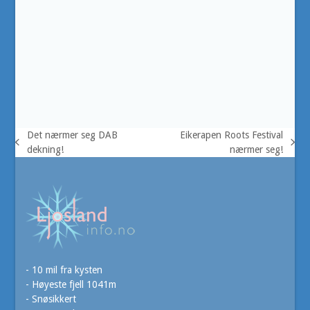
Det nærmer seg DAB
Eikerapen Roots Festival
previous
next
dekning!
nærmer seg!
post:
post:
- 10 mil fra kysten
- Høyeste fjell 1041m
- Snøsikkert