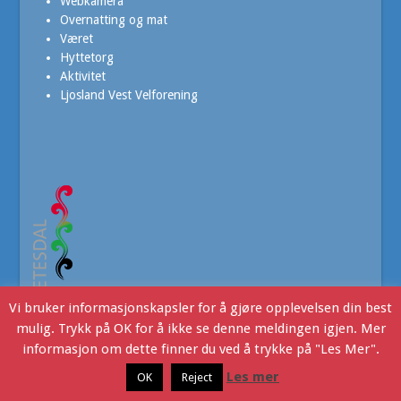
Webkamera
Overnatting og mat
Været
Hyttetorg
Aktivitet
Ljosland Vest Velforening
Vi bruker informasjonskapsler for å gjøre opplevelsen din best
mulig. Trykk på OK for å ikke se denne meldingen igjen. Mer
informasjon om dette finner du ved å trykke på "Les Mer".
Ljoslandinfo
- Copyright © 2016. Webdesign v/JHR Produksjon
Les mer
OK
Reject
Ljosland i dag
Kontakt Oss