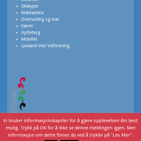
Skiløyper
Webkamera
Overnatting og mat
Været
Hyttetorg
Aktivitet
Ljosland Vest Velforening
Vi bruker informasjonskapsler for å gjøre opplevelsen din best
mulig. Trykk på OK for å ikke se denne meldingen igjen. Mer
informasjon om dette finner du ved å trykke på "Les Mer".