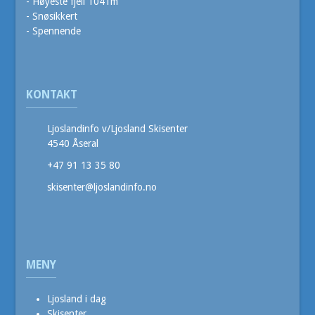
- Høyeste fjell 1041m
- Snøsikkert
- Spennende
KONTAKT
Ljoslandinfo v/Ljosland Skisenter
4540 Åseral
+47 91 13 35 80
skisenter@ljoslandinfo.no
MENY
Ljosland i dag
Skisenter