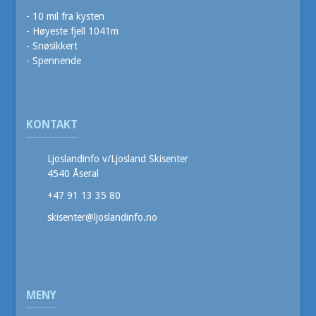
- 10 mil fra kysten
- Høyeste fjell 1041m
- Snøsikkert
- Spennende
KONTAKT
Ljoslandinfo v/Ljosland Skisenter
4540 Åseral
+47 91 13 35 80
skisenter@ljoslandinfo.no
MENY