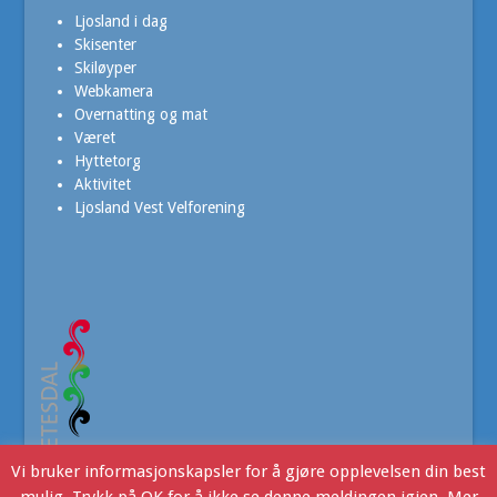
Ljosland i dag
Skisenter
Skiløyper
Webkamera
Overnatting og mat
Været
Hyttetorg
Aktivitet
Ljosland Vest Velforening
Vi bruker informasjonskapsler for å gjøre opplevelsen din best