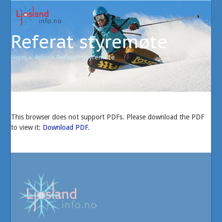
Open
Close
Skip
to
mobile
mobile
content
Referat styremøte
menu
menu
Hjem
»
Arkiv
»
Referat styremøte
This browser does not support PDFs. Please download the PDF
to view it:
Download PDF
.