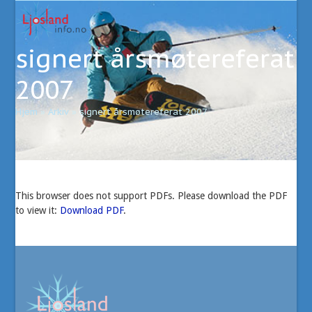
Open
Close
Skip
to
mobile
mobile
content
signert årsmøtereferat
menu
menu
2007
Hjem
»
Arkiv
»
signert årsmøtereferat 2007
This browser does not support PDFs. Please download the PDF
to view it:
Download PDF
.