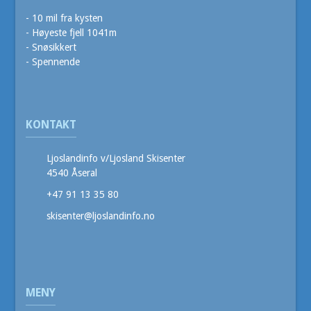
- 10 mil fra kysten
- Høyeste fjell 1041m
- Snøsikkert
- Spennende
KONTAKT
Ljoslandinfo v/Ljosland Skisenter
4540 Åseral
+47 91 13 35 80
skisenter@ljoslandinfo.no
MENY