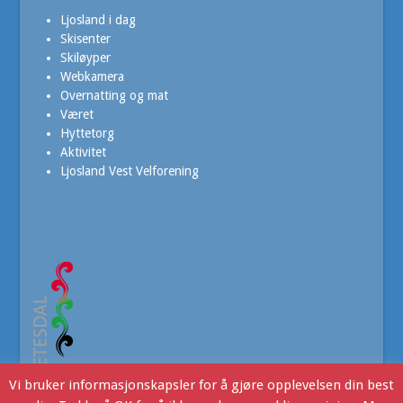
Ljosland i dag
Skisenter
Skiløyper
Webkamera
Overnatting og mat
Været
Hyttetorg
Aktivitet
Ljosland Vest Velforening
Vi bruker informasjonskapsler for å gjøre opplevelsen din best