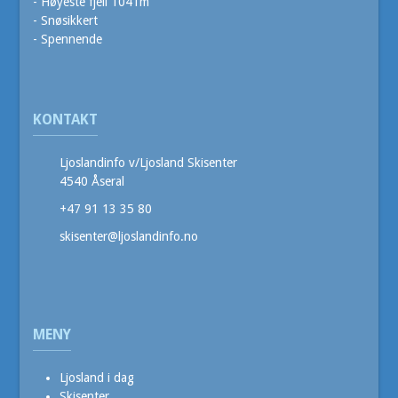
- Høyeste fjell 1041m
- Snøsikkert
- Spennende
KONTAKT
Ljoslandinfo v/Ljosland Skisenter
4540 Åseral
+47 91 13 35 80
skisenter@ljoslandinfo.no
MENY
Ljosland i dag
Skisenter