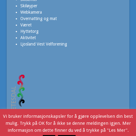
Skiløyper
Webkamera
Overnatting og mat
Været
Hyttetorg
Aktivitet
Ljosland Vest Velforening
Vi bruker informasjonskapsler for å gjøre opplevelsen din best
mulig. Trykk på OK for å ikke se denne meldingen igjen. Mer
informasjon om dette finner du ved å trykke på "Les Mer".