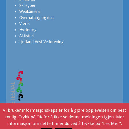
Skiløyper
Webkamera
Overnatting og mat
Været
Hyttetorg
Aktivitet
Ljosland Vest Velforening
Vi bruker informasjonskapsler for å gjøre opplevelsen din best
mulig. Trykk på OK for å ikke se denne meldingen igjen. Mer
informasjon om dette finner du ved å trykke på "Les Mer".