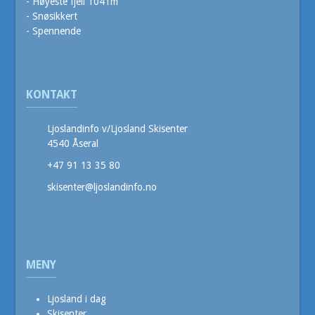
- Høyeste fjell 1041m
- Snøsikkert
- Spennende
KONTAKT
Ljoslandinfo v/Ljosland Skisenter
4540 Åseral
+47 91 13 35 80
skisenter@ljoslandinfo.no
MENY
Ljosland i dag
Skisenter