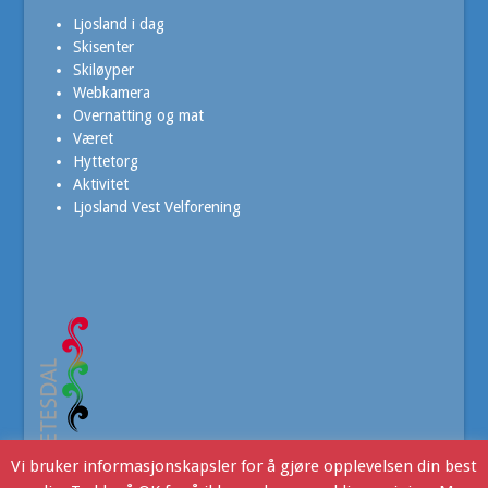
Ljosland i dag
Skisenter
Skiløyper
Webkamera
Overnatting og mat
Været
Hyttetorg
Aktivitet
Ljosland Vest Velforening
Vi bruker informasjonskapsler for å gjøre opplevelsen din best