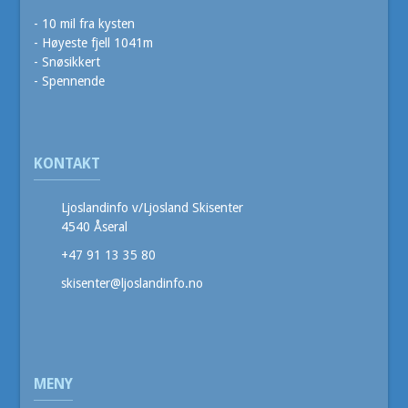
- 10 mil fra kysten
- Høyeste fjell 1041m
- Snøsikkert
- Spennende
KONTAKT
Ljoslandinfo v/Ljosland Skisenter
4540 Åseral
+47 91 13 35 80
skisenter@ljoslandinfo.no
MENY