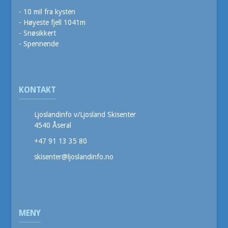
- 10 mil fra kysten
- Høyeste fjell 1041m
- Snøsikkert
- Spennende
KONTAKT
Ljoslandinfo v/Ljosland Skisenter
4540 Åseral
+47 91 13 35 80
skisenter@ljoslandinfo.no
MENY