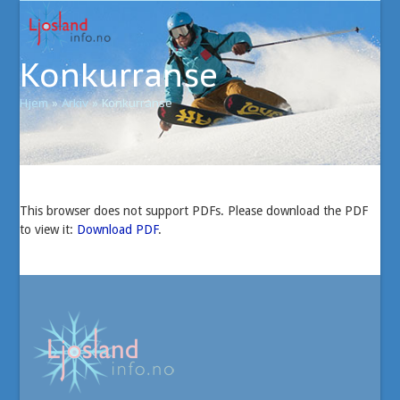
Open
Close
Skip
to
mobile
mobile
content
Konkurranse
menu
menu
Hjem
»
Arkiv
»
Konkurranse
This browser does not support PDFs. Please download the PDF
to view it:
Download PDF
.