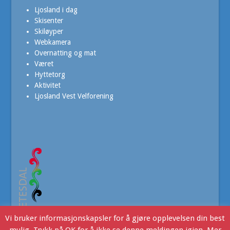
Ljosland i dag
Skisenter
Skiløyper
Webkamera
Overnatting og mat
Været
Hyttetorg
Aktivitet
Ljosland Vest Velforening
Vi bruker informasjonskapsler for å gjøre opplevelsen din best