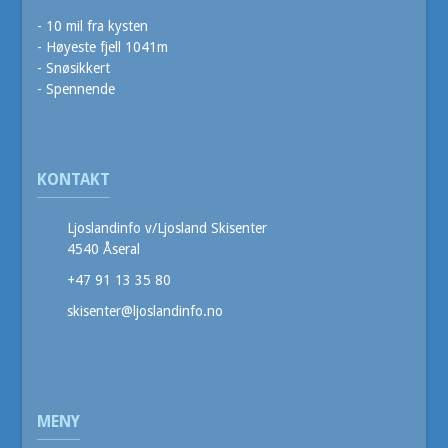
- 10 mil fra kysten
- Høyeste fjell 1041m
- Snøsikkert
- Spennende
KONTAKT
Ljoslandinfo v/Ljosland Skisenter
4540 Åseral
+47 91 13 35 80
skisenter@ljoslandinfo.no
MENY