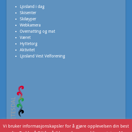
Ljosland i dag
Skisenter
Skiløyper
Webkamera
Overnatting og mat
Været
Hyttetorg
Aktivitet
Ljosland Vest Velforening
Vi bruker informasjonskapsler for å gjøre opplevelsen din best