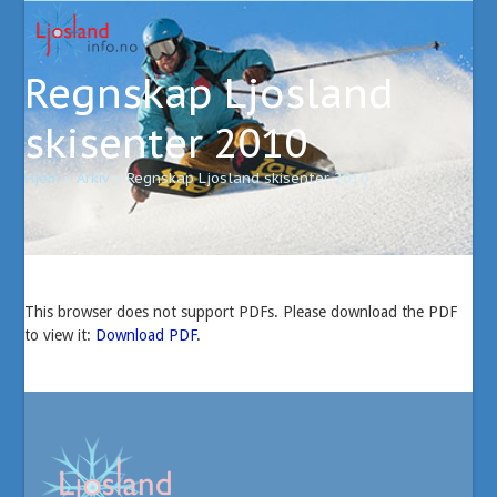
Open
Close
Skip
to
mobile
mobile
content
Regnskap Ljosland
menu
menu
skisenter 2010
Hjem
»
Arkiv
»
Regnskap Ljosland skisenter 2010
This browser does not support PDFs. Please download the PDF
to view it:
Download PDF
.