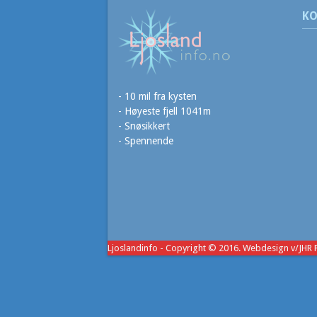
KO
- 10 mil fra kysten
- Høyeste fjell 1041m
- Snøsikkert
- Spennende
Ljoslandinfo
- Copyright © 2016. Webdesign v/JHR 