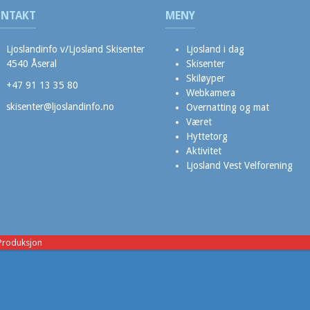
NTAKT
MENY
Ljoslandinfo v/Ljosland Skisenter
Ljosland i dag
4540 Åseral
Skisenter
Skiløyper
+47 91 13 35 80
Webkamera
skisenter@ljoslandinfo.no
Overnatting og mat
Været
Hyttetorg
Aktivitet
Ljosland Vest Velforening
Produksjon