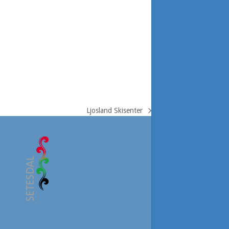
Ljosland Skisenter
next
post: