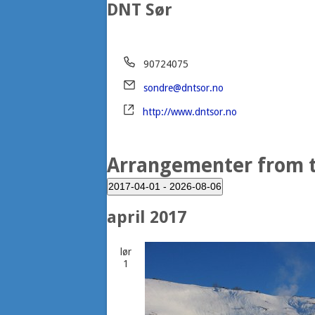
DNT Sør
Telefon
90724075
Email
sondre@dntsor.no
Website
http://www.dntsor.no
Arrangementer from t
2017-04-01
 - 
2026-08-06
Velg
april 2017
dato.
lør
1