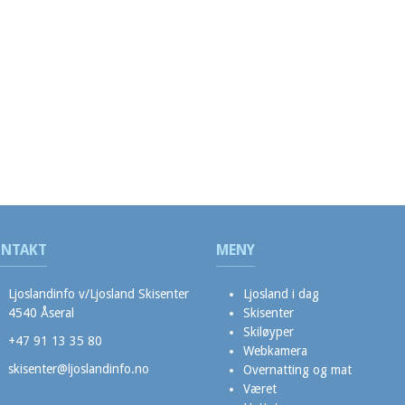
NTAKT
MENY
Ljoslandinfo v/Ljosland Skisenter
Ljosland i dag
4540 Åseral
Skisenter
Skiløyper
+47 91 13 35 80
Webkamera
skisenter@ljoslandinfo.no
Overnatting og mat
Været