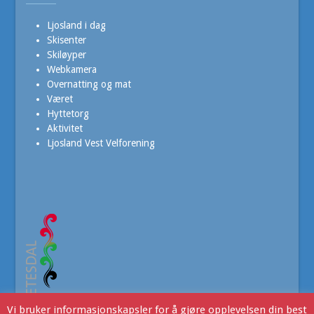
Ljosland i dag
Skisenter
Skiløyper
Webkamera
Overnatting og mat
Været
Hyttetorg
Aktivitet
Ljosland Vest Velforening
Vi bruker informasjonskapsler for å gjøre opplevelsen din best