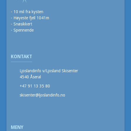
- 10 mil fra kysten
- Høyeste fjell 1041m
- Snøsikkert
- Spennende
KONTAKT
Ljoslandinfo v/Ljosland Skisenter
4540 Åseral
+47 91 13 35 80
skisenter@ljoslandinfo.no
MENY