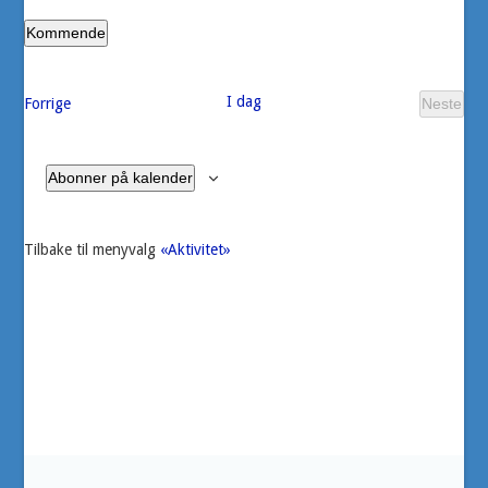
Kommende
Velg
dato.
I dag
Arrangementer
Forrige
Neste
Arran
Abonner på kalender
Tilbake til menyvalg
«Aktivitet»