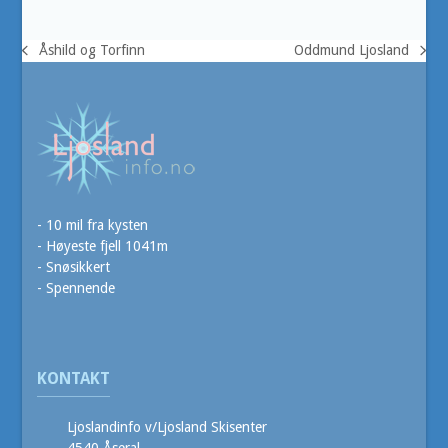
Åshild og Torfinn
Oddmund Ljosland
previous
next
post:
post:
- 10 mil fra kysten
- Høyeste fjell 1041m
- Snøsikkert
- Spennende
KONTAKT
Ljoslandinfo v/Ljosland Skisenter
4540 Åseral