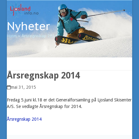
Open
Close
Skip
to
mobile
mobile
content
Nyheter
menu
menu
Hjem
»
Årsregnskap 2014
Årsregnskap 2014
mai 31, 2015
Fredag 5.juni kl.18 er det Generalforsamling på Ljosland Skisenter
A/S. Se vedlagte Årsregnskap for 2014.
Årsregnskap 2014