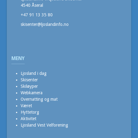
4540 Åseral
+47 91 13 35 80
skisenter@ljoslandinfo.no
MENY
Ljosland i dag
Skisenter
Skiløyper
Webkamera
Overnatting og mat
Været
Hyttetorg
Aktivitet
Ljosland Vest Velforening