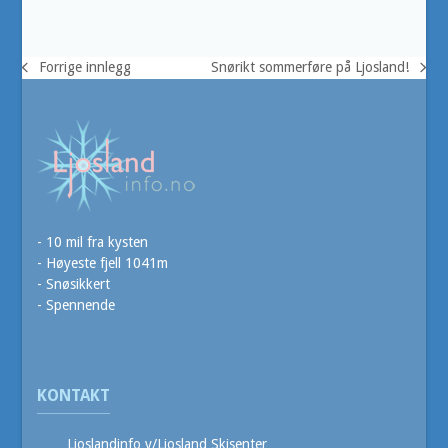
Forrige innlegg
Snørikt sommerføre på Ljosland!
previous
next
post:
post:
- 10 mil fra kysten
- Høyeste fjell 1041m
- Snøsikkert
- Spennende
KONTAKT
Ljoslandinfo v/Ljosland Skisenter