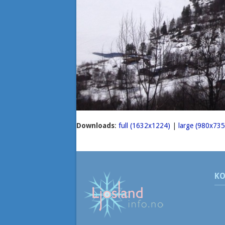
Downloads
:
full (1632x1224)
|
large (980x735
KO