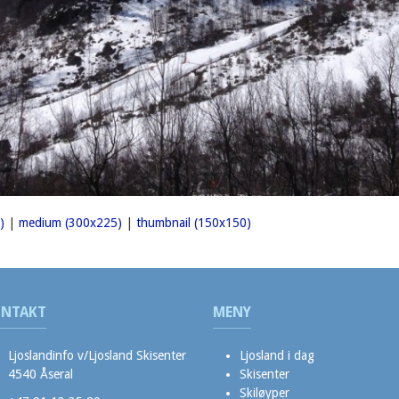
)
|
medium (300x225)
|
thumbnail (150x150)
NTAKT
MENY
Ljoslandinfo v/Ljosland Skisenter
Ljosland i dag
4540 Åseral
Skisenter
Skiløyper