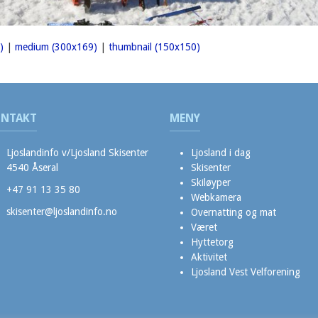
)
|
medium (300x169)
|
thumbnail (150x150)
NTAKT
MENY
Ljoslandinfo v/Ljosland Skisenter
Ljosland i dag
4540 Åseral
Skisenter
Skiløyper
+47 91 13 35 80
Webkamera
skisenter@ljoslandinfo.no
Overnatting og mat
Været
Hyttetorg
Aktivitet
Ljosland Vest Velforening