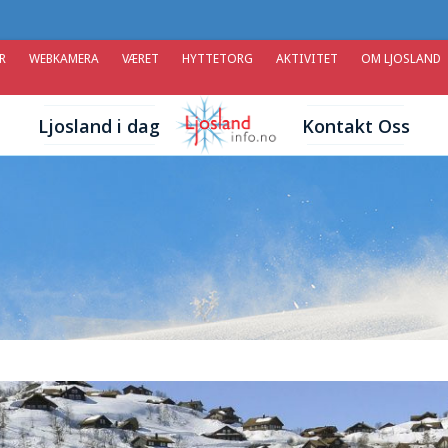
R
WEBKAMERA
VÆRET
HYTTETORG
AKTIVITET
OM LJOSLAND
Ljosland i dag
Kontakt Oss