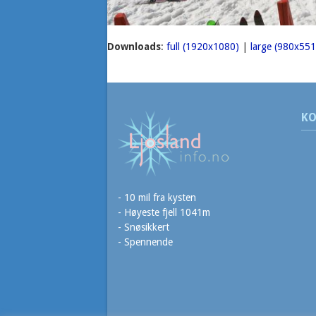
Downloads
:
full (1920x1080)
|
large (980x551
KO
- 10 mil fra kysten
- Høyeste fjell 1041m
- Snøsikkert
- Spennende