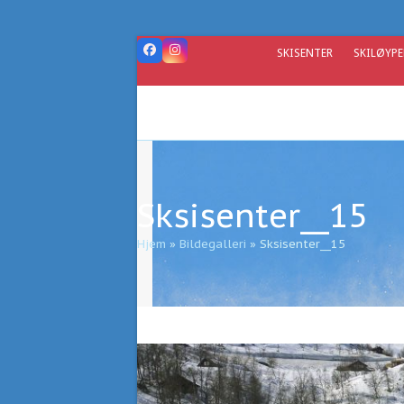
Skip
to
content
SKISENTER
SKILØYPE
Facebook
Instagram
Sksisenter__15
Hjem
»
Bildegalleri
»
Sksisenter__15