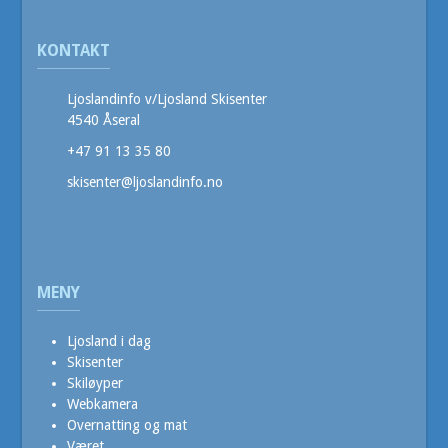
KONTAKT
Ljoslandinfo v/Ljosland Skisenter
4540 Åseral
+47 91 13 35 80
skisenter@ljoslandinfo.no
MENY
Ljosland i dag
Skisenter
Skiløyper
Webkamera
Overnatting og mat
Været