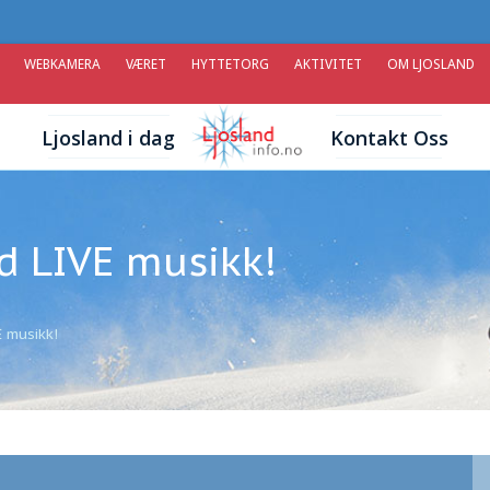
WEBKAMERA
VÆRET
HYTTETORG
AKTIVITET
OM LJOSLAND
Ljosland i dag
Kontakt Oss
 LIVE musikk!
 musikk!