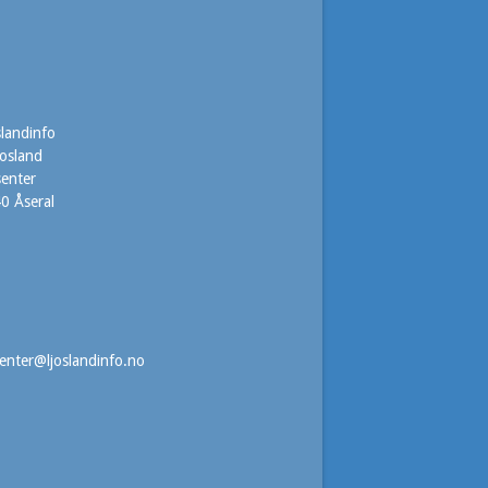
slandinfo
josland
senter
0 Åseral
7
senter@ljoslandinfo.no