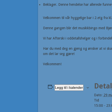
Beklager. Denne hendelse har allerede funnet
Velkommen til vår hyggelige bar i 2.etg fra k
Denne gangen blir det musikkbingo med Bjørn
Vi har Afterski i oddetallshelger og i forbinde
Har du med deg en gjeng og ønsker at vi skal 
om det lar seg gjøre!
Velkommen!
Detal
Legg til i kalender
Dato:
29 ma
Tid
15:00 - 23: