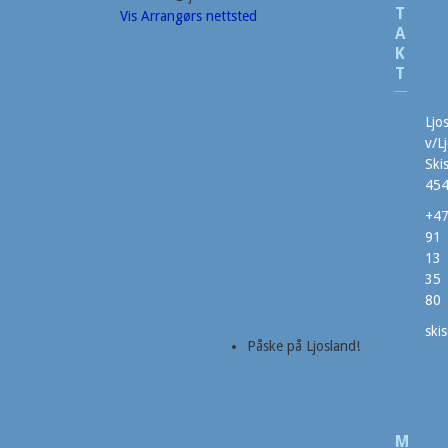
T
Vis Arrangørs nettsted
A
K
T
Ljo
v/L
Ski
454
+4
91
13
35
80
ski
Påske på Ljosland!
M