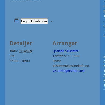
-
H
f
Legg til i kalender
-
S
-
Detaljer
Arrangør
Dato:
31 januar
Ljosland Skisenter
Tid
Telefon
91133580
15:00 - 18:00
Epost
skisenter@ljoslandinfo.no
Vis Arrangørs nettsted