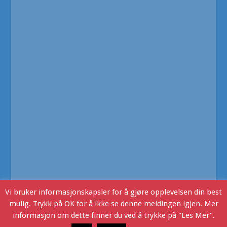
Vi bruker informasjonskapsler for å gjøre opplevelsen din best
mulig. Trykk på OK for å ikke se denne meldingen igjen. Mer
informasjon om dette finner du ved å trykke på "Les Mer".