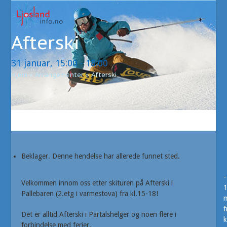
Open
Close
Skip
to
mobile
mobile
content
Afterski
menu
menu
31 januar, 15:00
-
18:00
Hjem
»
Arrangementer
»
Afterski
Beklager. Denne hendelse har allerede funnet sted.
-
Velkommen innom oss etter skituren på Afterski i
Pallebaren (2.etg i varmestova) fra kl.15-18!
m
f
Det er alltid Afterski i Partalshelger og noen flere i
k
forbindelse med ferier.