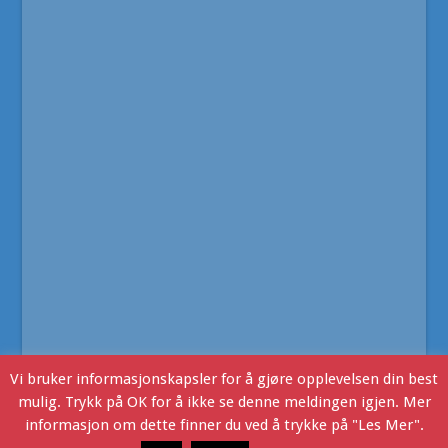
Vi bruker informasjonskapsler for å gjøre opplevelsen din best
mulig. Trykk på OK for å ikke se denne meldingen igjen. Mer
informasjon om dette finner du ved å trykke på "Les Mer".