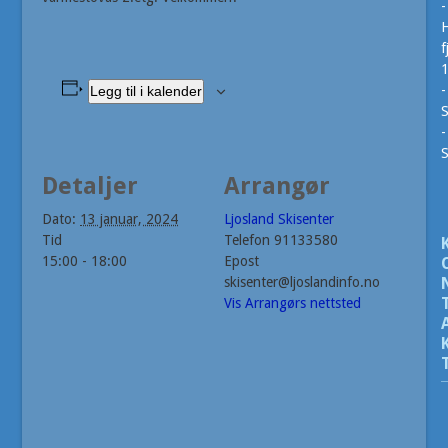
-
H
f
-
Legg til i kalender
S
-
Detaljer
Arrangør
Dato:
13 januar, 2024
Ljosland Skisenter
Tid
Telefon
91133580
15:00 - 18:00
Epost
skisenter@ljoslandinfo.no
Vis Arrangørs nettsted