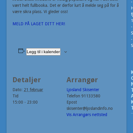
-
vært helt fullbooka. Det er derfor lurt å melde seg på for å
H
være sikra plass. Vi gleder oss!
f
MELD PÅ LAGET DITT HER!
-
S
-
Legg til i kalender
Detaljer
Arrangør
Dato:
21 februar
Ljosland Skisenter
Tid
Telefon
91133580
15:00 - 23:00
Epost
skisenter@ljoslandinfo.no
Vis Arrangørs nettsted