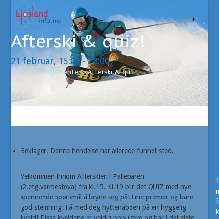
Open
Close
Skip
to
mobile
mobile
content
Afterski & quiz!
menu
menu
21 februar, 15:00
-
23:00
Hjem
»
Arrangementer
»
Afterski & quiz!
Beklager. Denne hendelse har allerede funnet sted.
-
Velkommen innom Afterskien i Pallebaren
(2.etg.varmestova) fra kl.15. Kl.19 blir det QUIZ med nye
m
spennende spørsmål å bryne seg på! Fine premier og bare
f
god stemning! Få med deg hyttenaboen på en hyggelig
k
kveld! Disse kveldene er veldig populære og har i det siste