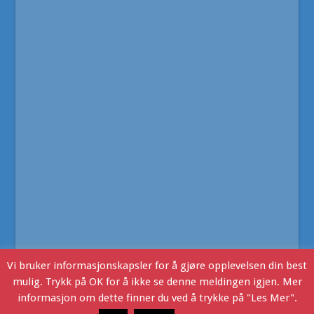
Vi bruker informasjonskapsler for å gjøre opplevelsen din best
mulig. Trykk på OK for å ikke se denne meldingen igjen. Mer
informasjon om dette finner du ved å trykke på "Les Mer".