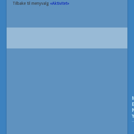
Tilbake til menyvalg
«Aktivitet»