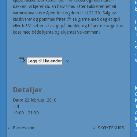
kjøpe fakkel. Det koster 50,- for fakkel og noen turer i
f
bakken. vi kjører ca. en halv time. Etter Fakkelrennet vil
k
varmestova være åpen for ungdom til kl.21.30. Salg av
-
kioskvarer og pommes frites 🙂 Ta gjerne med deg et spill
H
eller to! Vi setter selvsagt på musikk, og håper de unge kan
f
kose med både kjente og ukjente! Velkommen!
-
S
-
Legg til i kalender
Detaljer
Dato:
22 februar, 2018
Tid
19:00 - 21:30
Barneslalom
SKØYTEKURS