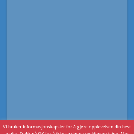
Vi bruker informasjonskapsler for å gjøre opplevelsen din best
mulig. Trykk på OK for å ikke se denne meldingen igjen. Mer