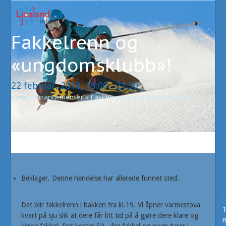
Open
Close
Skip
to
mobile
mobile
content
Fakkelrenn og
menu
menu
«ungdomsklubb»!
22 februar, 2018, 19:00
-
21:30
Hjem
»
Arrangementer
»
Fakkelrenn og «ungdomsklubb»!
Beklager. Denne hendelse har allerede funnet sted.
-
Det blir fakkelrenn i bakken fra kl.19. Vi åpner varmestova
kvart på sju slik at dere får litt tid på å gjøre dere klare og
m