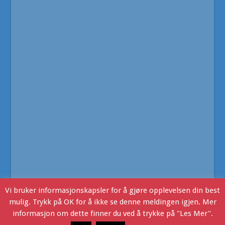
Vi bruker informasjonskapsler for å gjøre opplevelsen din best
mulig. Trykk på OK for å ikke se denne meldingen igjen. Mer
informasjon om dette finner du ved å trykke på "Les Mer".