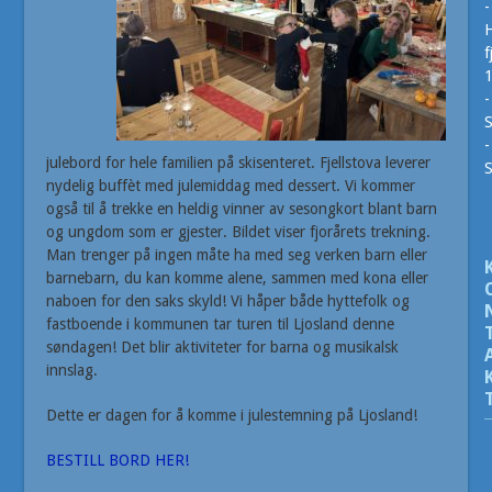
-
H
f
-
S
-
julebord for hele familien på skisenteret. Fjellstova leverer
nydelig buffèt med julemiddag med dessert. Vi kommer
også til å trekke en heldig vinner av sesongkort blant barn
og ungdom som er gjester. Bildet viser fjorårets trekning.
Man trenger på ingen måte ha med seg verken barn eller
barnebarn, du kan komme alene, sammen med kona eller
naboen for den saks skyld! Vi håper både hyttefolk og
fastboende i kommunen tar turen til Ljosland denne
søndagen! Det blir aktiviteter for barna og musikalsk
innslag.
Dette er dagen for å komme i julestemning på Ljosland!
BESTILL BORD HER!