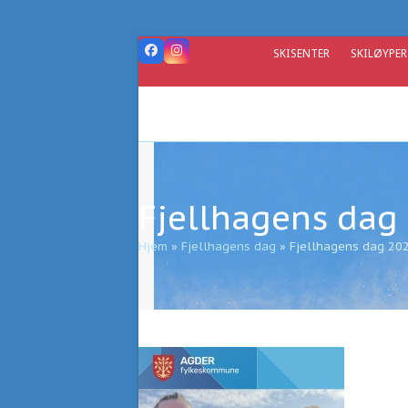
Skip
to
content
SKISENTER
SKILØYPER
Facebook
Instagram
Fjellhagens dag
Hjem
»
Fjellhagens dag
»
Fjellhagens dag 20