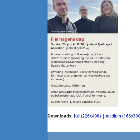
Downloads
:
full (226x408)
|
medium (166x300