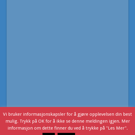
Vi bruker informasjonskapsler for å gjøre opplevelsen din best
mulig. Trykk på OK for å ikke se denne meldingen igjen. Mer
informasjon om dette finner du ved å trykke på "Les Mer".