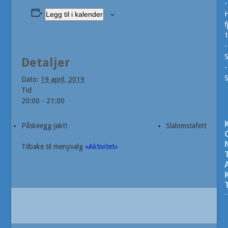
-
H
Legg til i kalender
f
-
S
Detaljer
-
Dato:
19 april, 2019
Tid
20:00 - 21:00
Påskeegg-jakt!
Slalomstafett
Tilbake til menyvalg
«Aktivitet»