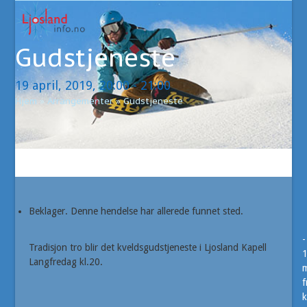
Open
Close
Skip
to
mobile
mobile
content
Gudstjeneste
menu
menu
19 april, 2019, 20:00
-
21:00
Hjem
»
Arrangementer
»
Gudstjeneste
Beklager. Denne hendelse har allerede funnet sted.
-
Tradisjon tro blir det kveldsgudstjeneste i Ljosland Kapell
Langfredag kl.20.
m
f
k