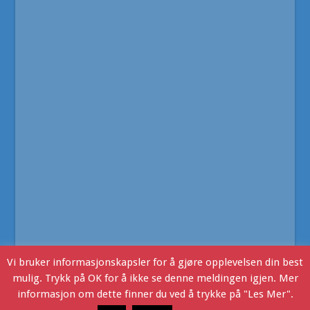
Vi bruker informasjonskapsler for å gjøre opplevelsen din best
mulig. Trykk på OK for å ikke se denne meldingen igjen. Mer
informasjon om dette finner du ved å trykke på "Les Mer".