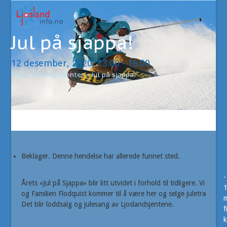
Open
Close
Skip
to
mobile
mobile
content
Jul på sjappa!
menu
menu
12 desember, 2020, 13:00
-
16:00
Hjem
»
Arrangementer
»
Jul på sjappa!
Beklager. Denne hendelse har allerede funnet sted.
-
Årets «Jul på Sjappa» blir litt utvidet i forhold til tidligere. Vi
og Familien Flodquist kommer til å være her og selge juletrær, sa
m
Det blir loddsalg og julesang av Ljoslandsjentene.
f
k