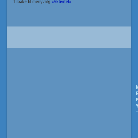
Tilbake til menyvalg
«Aktivitet»