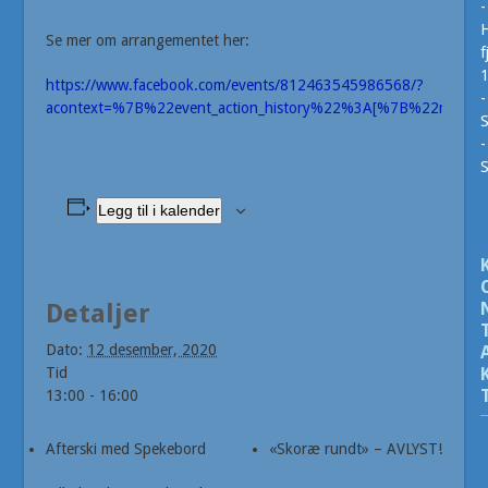
-
H
Se mer om arrangementet her:
f
https://www.facebook.com/events/812463545986568/?
-
acontext=%7B%22event_action_history%22%3A[%7B%22mech
S
-
Legg til i kalender
Detaljer
Dato:
12 desember, 2020
Tid
13:00 - 16:00
Afterski med Spekebord
«Skoræ rundt» – AVLYST!