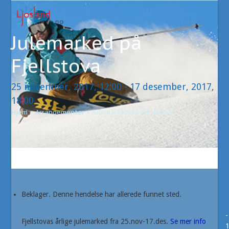
Open
Close
Skip
to
mobile
mobile
content
Julemarked på
menu
menu
Fjellstova
25 november, 2017, 12:00
-
17 desember, 2017,
18:00
Hjem
»
Arrangementer
»
Julemarked på Fjellstova
Beklager. Denne hendelse har allerede funnet sted.
-
Fjellstovas årlige julemarked fra 25.nov-17.des.
Se mer info