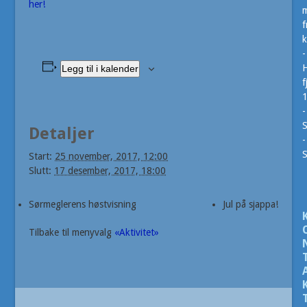
her!
m
f
k
-
H
Legg til i kalender
f
-
S
Detaljer
-
Start:
25 november, 2017, 12:00
Slutt:
17 desember, 2017, 18:00
Sørmeglerens høstvisning
Jul på sjappa!
Tilbake til menyvalg
«Aktivitet»