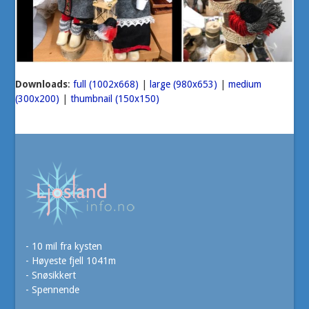
Downloads
:
full (1002x668)
|
large (980x653)
|
medium
(300x200)
|
thumbnail (150x150)
- 10 mil fra kysten
- Høyeste fjell 1041m
- Snøsikkert
- Spennende