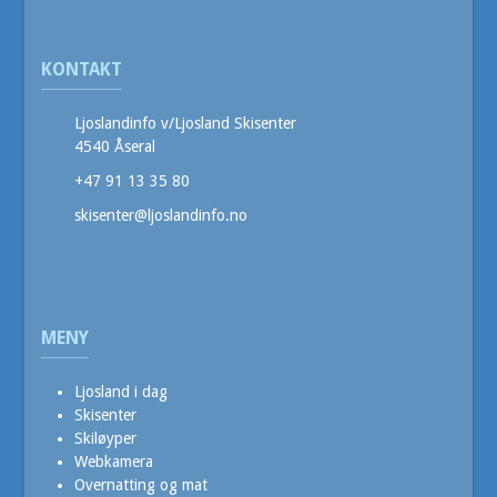
KONTAKT
Ljoslandinfo v/Ljosland Skisenter
4540 Åseral
+47 91 13 35 80
skisenter@ljoslandinfo.no
MENY
Ljosland i dag
Skisenter
Skiløyper
Webkamera
Overnatting og mat