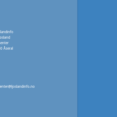
slandinfo
josland
senter
0 Åseral
7
senter@ljoslandinfo.no