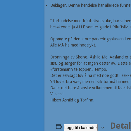
Beklager. Denne hendelse har allerede funnet
I forbindelse med friluftslivets uke, har vi he
besøkende, ja ALLE som er glade i friluftsliv, 
Oppmøte på den store parkeringsplassen i en
Alle MÅ ha med hodelykt.
Dronninga av Skoræ, Åshild Moi Aasland er t
sist, og sørger for at ingen detter av. Dette 
«førstemann te toppen» tempo.
Det er selvsagt lov å ha med noe godt i sek
YR lover bra vær, men en slik tur må ha 
Da er det bare å ønske velkommen til Kveldst
Vi sees!
Hilsen Åshild og Torfinn.
Detal
Legg til i kalender