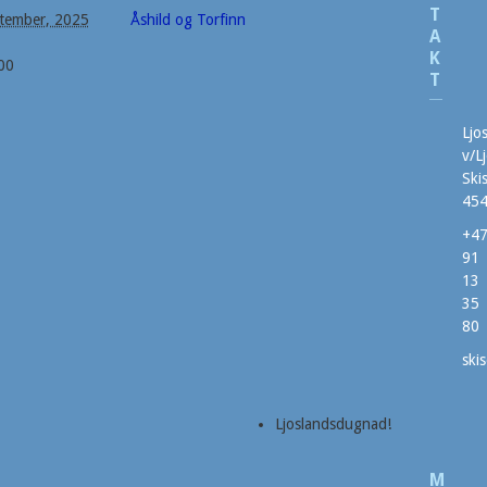
T
tember, 2025
Åshild og Torfinn
A
K
00
T
Ljo
v/L
Ski
454
+4
91
13
35
80
ski
Ljoslandsdugnad!
M