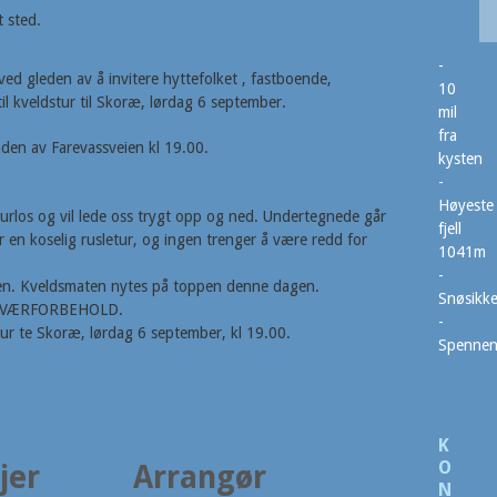
 sted.
-
rved gleden av å invitere hyttefolket , fastboende,
10
til kveldstur til Skoræ, lørdag 6 september.
mil
fra
den av Farevassveien kl 19.00.
kysten
-
Høyeste
urlos og vil lede oss trygt opp og ned. Undertegnede går
fjell
er en koselig rusletur, og ingen trenger å være redd for
1041m
-
ken. Kveldsmaten nytes på toppen denne dagen.
Snøsikke
med VÆRFORBEHOLD.
-
ur te Skoræ, lørdag 6 september, kl 19.00.
Spenne
K
O
jer
Arrangør
N