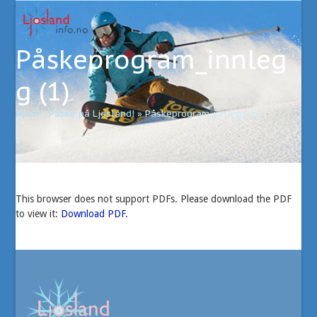
Open
Close
Skip
to
mobile
mobile
content
Påskeprogram_innleg
menu
menu
g (1)
Hjem
»
Påske på Ljosland!
»
Påskeprogram_innlegg (1)
This browser does not support PDFs. Please download the PDF
to view it:
Download PDF
.