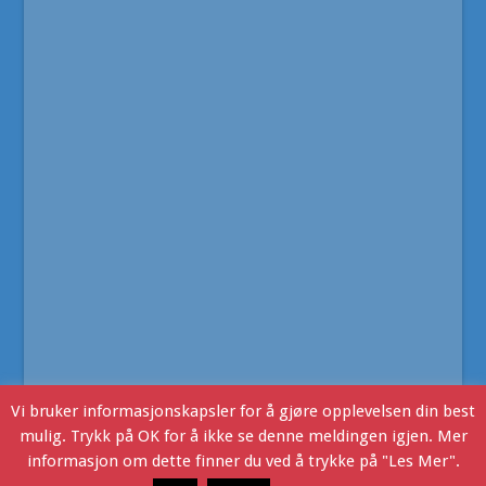
Vi bruker informasjonskapsler for å gjøre opplevelsen din best
mulig. Trykk på OK for å ikke se denne meldingen igjen. Mer
informasjon om dette finner du ved å trykke på "Les Mer".