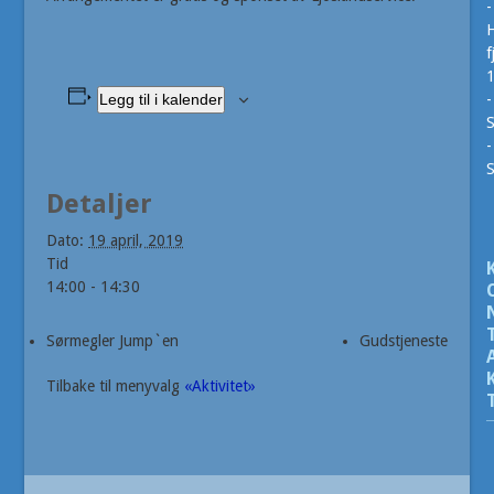
-
H
f
Legg til i kalender
-
S
-
Detaljer
Dato:
19 april, 2019
Tid
14:00 - 14:30
Sørmegler Jump`en
Gudstjeneste
Tilbake til menyvalg
«Aktivitet»