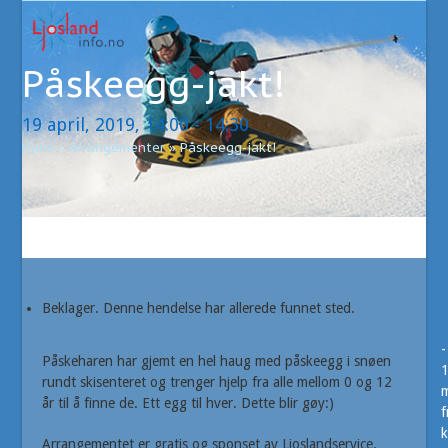
Open
Close
Skip
to
mobile
mobile
content
Påskeegg-jakt!
menu
menu
19 april, 2019, 14:00
-
14:30
Hjem
»
Arrangementer
»
Påskeegg-jakt!
Beklager. Denne hendelse har allerede funnet sted.
-
Påskeharen har gjemt en hel haug med påskeegg i snøen
rundt skisenteret og trenger hjelp fra alle mellom 0 og 12
m
år til å finne de. Ett egg til hver. Dette blir gøy:)
f
k
Arrangementet er gratis og sponset av Ljoslandservice.