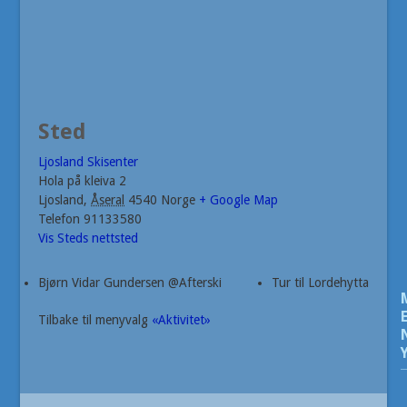
Sted
Ljosland Skisenter
Hola på kleiva 2
Ljosland
,
Åseral
4540
Norge
+ Google Map
Telefon
91133580
Vis Steds nettsted
Bjørn Vidar Gundersen @Afterski
Tur til Lordehytta
Tilbake til menyvalg
«Aktivitet»