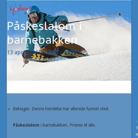
Open
Close
Skip
to
mobile
mobile
content
Påskeslalom i
menu
menu
barnebakken
13 april, 2019, 12:00
-
13:00
Hjem
»
Arrangementer
»
Påskeslalom i barnebakken
Beklager. Denne hendelse har allerede funnet sted.
-
Påskeslalom
i barnebakken. Premie til alle.
m