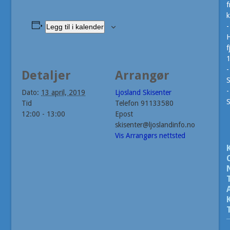
f
k
-
Legg til i kalender
H
f
-
Detaljer
Arrangør
S
-
Dato:
13 april, 2019
Ljosland Skisenter
Tid
Telefon
91133580
12:00 - 13:00
Epost
skisenter@ljoslandinfo.no
Vis Arrangørs nettsted