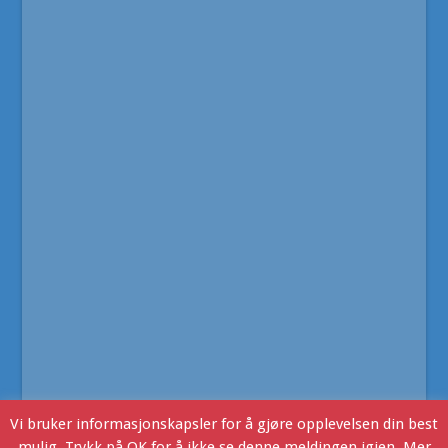
Vi bruker informasjonskapsler for å gjøre opplevelsen din best
mulig. Trykk på OK for å ikke se denne meldingen igjen. Mer