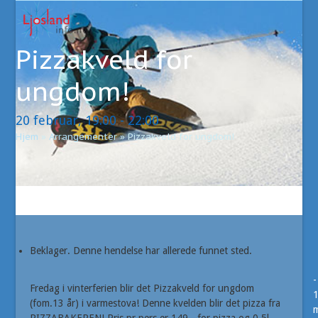
Open
Close
Skip
to
mobile
mobile
content
Pizzakveld for
menu
menu
ungdom!
20 februar, 19:00
-
22:00
Hjem
»
Arrangementer
»
Pizzakveld for ungdom!
Beklager. Denne hendelse har allerede funnet sted.
-
Fredag i vinterferien blir det Pizzakveld for ungdom
(fom.13 år) i varmestova! Denne kvelden blir det pizza fra
m