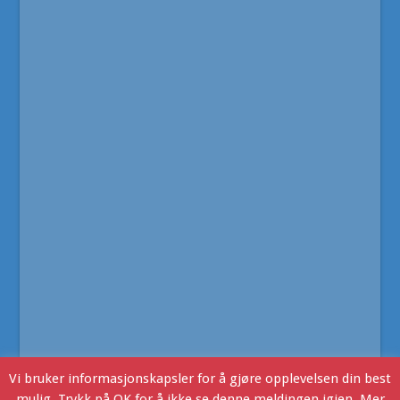
Vi bruker informasjonskapsler for å gjøre opplevelsen din best
mulig. Trykk på OK for å ikke se denne meldingen igjen. Mer