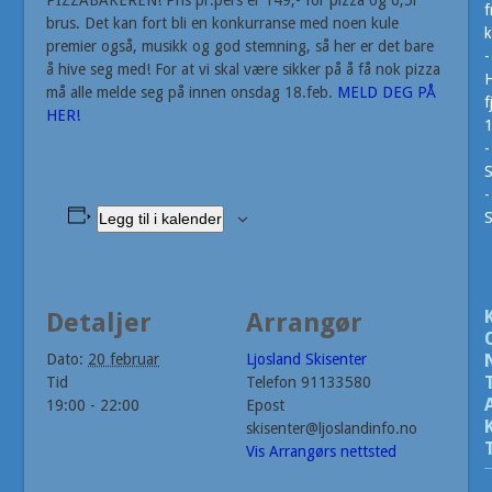
PIZZABAKEREN! Pris pr.pers er 149,- for pizza og 0,5l
f
brus. Det kan fort bli en konkurranse med noen kule
k
premier også, musikk og god stemning, så her er det bare
-
å hive seg med! For at vi skal være sikker på å få nok pizza
H
må alle melde seg på innen onsdag 18.feb.
MELD DEG PÅ
f
HER!
-
S
-
Legg til i kalender
Detaljer
Arrangør
Dato:
20 februar
Ljosland Skisenter
Tid
Telefon
91133580
19:00 - 22:00
Epost
skisenter@ljoslandinfo.no
Vis Arrangørs nettsted