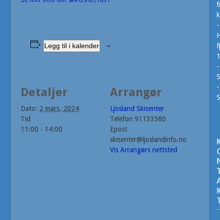
f
k
-
H
Legg til i kalender
f
-
S
-
Detaljer
Arrangør
Dato:
2 mars, 2024
Ljosland Skisenter
Tid
Telefon
91133580
11:00 - 14:00
Epost
skisenter@ljoslandinfo.no
Vis Arrangørs nettsted