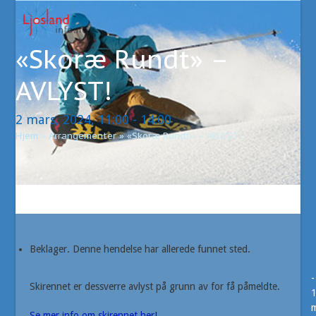
Open
Close
Skip
to
mobile
mobile
content
«Skoræ Rundt» –
menu
menu
AVLYST!
2 mars, 2024, 11:00
-
14:00
Hjem
»
Arrangementer
»
«Skoræ Rundt» – AVLYST!
Beklager. Denne hendelse har allerede funnet sted.
-
Skirennet er dessverre avlyst på grunn av for få påmeldte.
m
Se mer info om skirennet her!