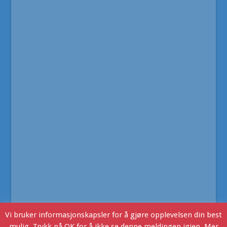
Vi bruker informasjonskapsler for å gjøre opplevelsen din best
mulig. Trykk på OK for å ikke se denne meldingen igjen. Mer