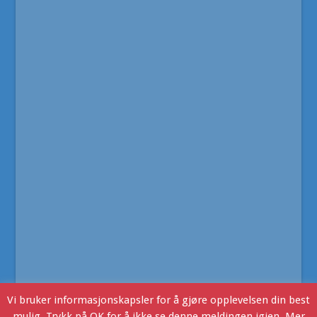
Vi bruker informasjonskapsler for å gjøre opplevelsen din best
mulig. Trykk på OK for å ikke se denne meldingen igjen. Mer