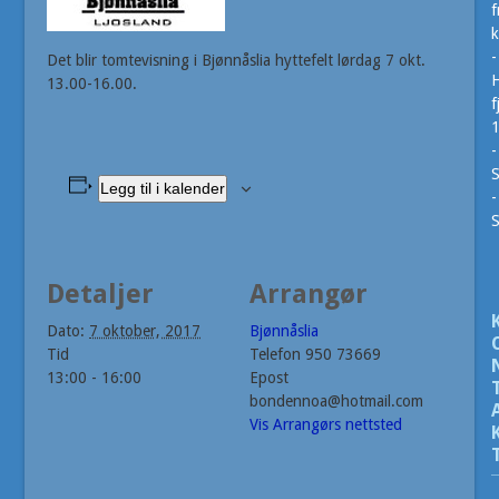
f
k
-
Det blir tomtevisning i Bjønnåslia hyttefelt lørdag 7 okt.
H
13.00-16.00.
f
-
S
Legg til i kalender
-
Detaljer
Arrangør
Dato:
7 oktober, 2017
Bjønnåslia
Tid
Telefon
950 73669
13:00 - 16:00
Epost
bondennoa@hotmail.com
Vis Arrangørs nettsted