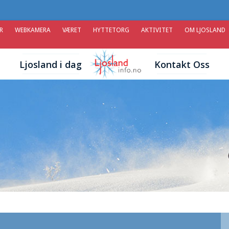
R
WEBKAMERA
VÆRET
HYTTETORG
AKTIVITET
OM LJOSLAND
Ljosland i dag
Kontakt Oss
u