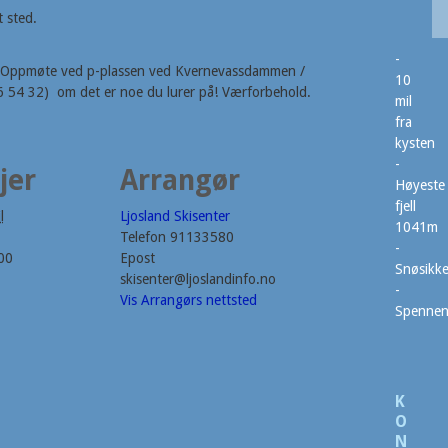
 sted.
-
ski. Oppmøte ved p-plassen ved Kvernevassdammen /
10
96 54 32) om det er noe du lurer på! Værforbehold.
mil
fra
kysten
-
jer
Arrangør
Høyeste
fjell
l
Ljosland Skisenter
1041m
Telefon
91133580
-
00
Epost
Snøsikke
skisenter@ljoslandinfo.no
-
Vis Arrangørs nettsted
Spenne
K
O
N