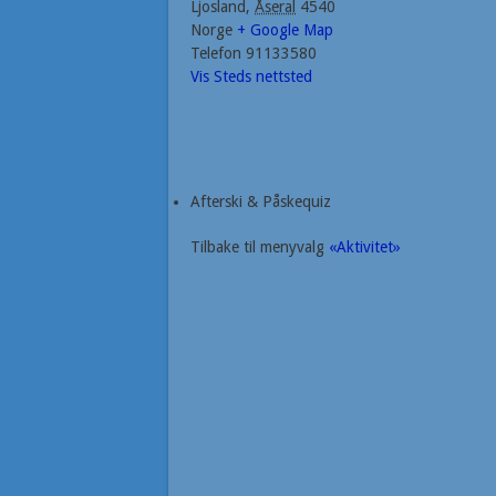
Ljosland
,
Åseral
4540
Norge
+ Google Map
Telefon
91133580
Vis Steds nettsted
Afterski & Påskequiz
Tilbake til menyvalg
«Aktivitet»