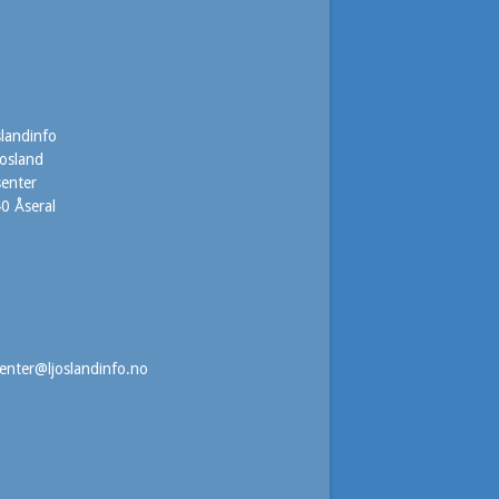
slandinfo
josland
senter
0 Åseral
7
senter@ljoslandinfo.no