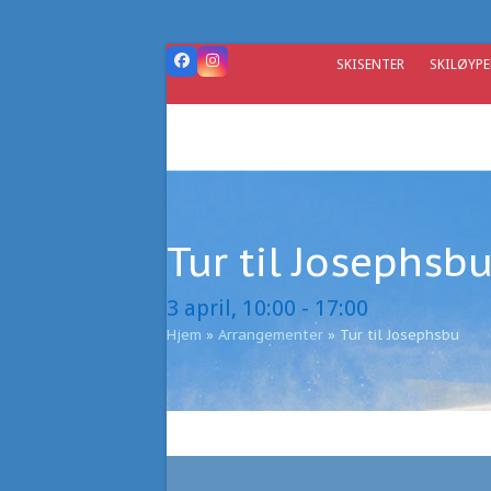
Skip
to
content
SKISENTER
SKILØYPE
Facebook
Instagram
Tur til Josephsb
3 april, 10:00
-
17:00
Hjem
»
Arrangementer
»
Tur til Josephsbu