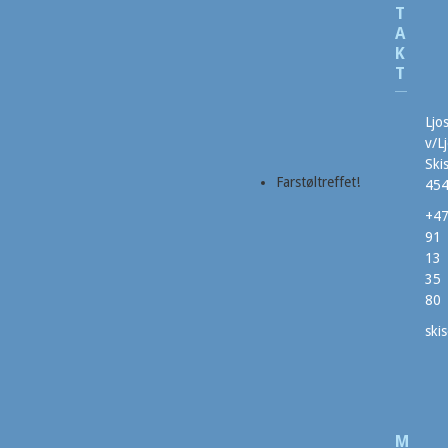
T
A
K
T
Ljo
v/L
Ski
Farstøltreffet!
454
+4
91
13
35
80
ski
M