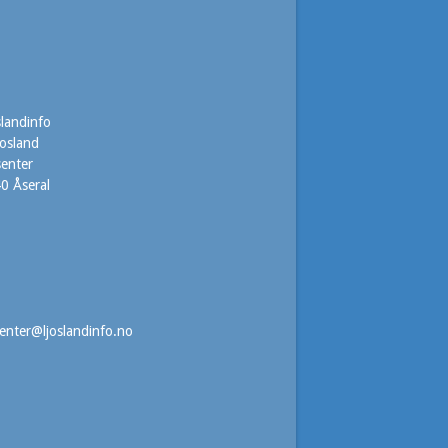
slandinfo
josland
senter
0 Åseral
7
senter@ljoslandinfo.no