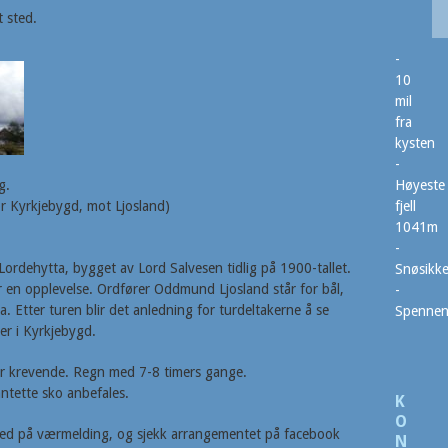
 sted.
-
10
mil
fra
kysten
-
g.
Høyeste
r Kyrkjebygd, mot Ljosland)
fjell
1041m
-
 Lordehytta, bygget av Lord Salvesen tidlig på 1900-tallet.
Snøsikke
er en opplevelse. Ordfører Oddmund Ljosland står for bål,
-
a. Etter turen blir det anledning for turdeltakerne å se
Spenne
er i Kyrkjebygd.
 er krevende. Regn med 7-8 timers gange.
nntette sko anbefales.
K
O
g med på værmelding, og sjekk arrangementet på facebook
N