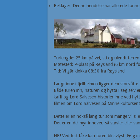
Beklager. Denne hendelse har allerede funnet
Turlengde: 25 km på vei, sti og ulendt terren
Møtested: P-plass på Røysland (6 km nord fo
Tid: Vi går klokka 08:30 fra Røysland
Langt inne i fjellheimen ligger dem storslåtte
Både turen inn, naturen og hytta i seg selv 
kaffi og Lord Salvesen-historier inne ved hytt
filmen om Lord Salvesen på Minne kultursent
Dette er en nokså lang tur som mange vil si
Det er en del myr innover, så støvler eller va
NB! Ved tett tåke kan turen bli avlyst. Føl