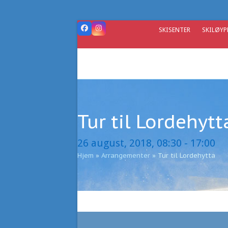
Skip
to
content
SKISENTER
SKILØYP
Facebook
Instagram
Tur til Lordehytt
26 august, 2018, 08:30
-
17:00
Hjem
»
Arrangementer
»
Tur til Lordehytta