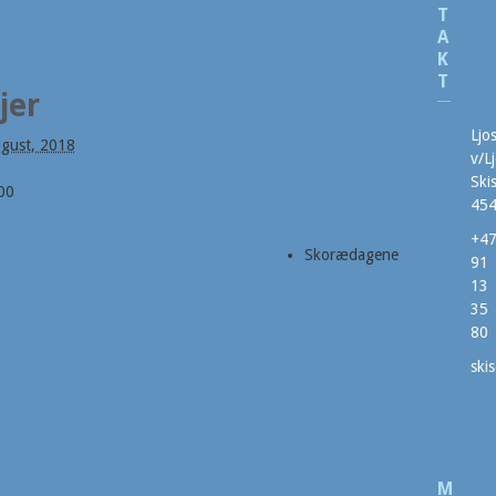
T
A
K
T
jer
Ljo
gust, 2018
v/L
Ski
00
454
+4
Skorædagene
91
13
35
80
ski
M