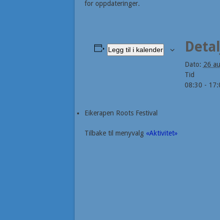
for oppdateringer.
Detal
Legg til i kalender
Dato:
26 au
Tid
08:30 - 17:
Eikerapen Roots Festival
Tilbake til menyvalg
«Aktivitet»