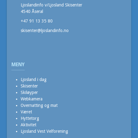
Ljoslandinfo v/Ljosland Skisenter
4540 Åseral
+47 91 13 35 80
skisenter@ljoslandinfo.no
MENY
Ljosland i dag
Skisenter
Skiløyper
Webkamera
Overnatting og mat
Været
Hyttetorg
Aktivitet
Ljosland Vest Velforening