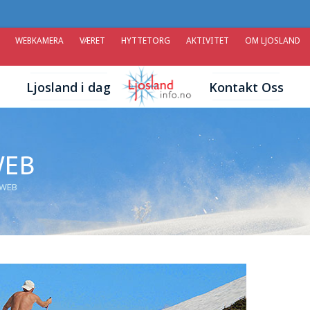
WEBKAMERA
VÆRET
HYTTETORG
AKTIVITET
OM LJOSLAND
Ljosland i dag
Kontakt Oss
WEB
_WEB