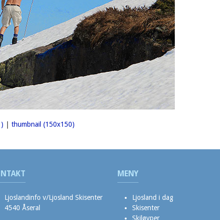
)
|
thumbnail (150x150)
NTAKT
MENY
Ljoslandinfo v/Ljosland Skisenter
Ljosland i dag
4540 Åseral
Skisenter
Skiløyper