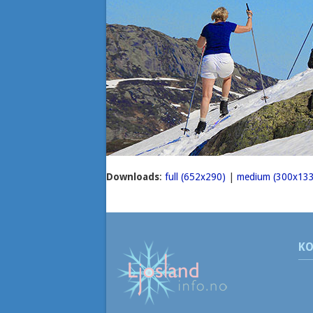
Downloads
:
full (652x290)
|
medium (300x133
KO