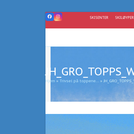
Skip
to
content
SKISENTER
SKILØYPER
Facebook
Instagram
JH_GRO_TOPPS_
Hjem
»
Trivsel på toppene…
»
JH_GRO_TOPPS