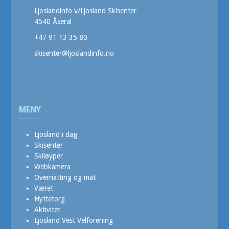
Ljoslandinfo v/Ljosland Skisenter
4540 Åseral
+47 91 13 35 80
skisenter@ljoslandinfo.no
MENY
Ljosland i dag
Skisenter
Skiløyper
Webkamera
Overnatting og mat
Været
Hyttetorg
Aktivitet
Ljosland Vest Velforening