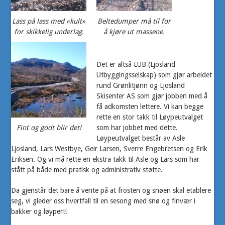
Lass på lass med «kult»
Beltedumper må til for
for skikkelig underlag.
å kjøre ut massene.
Det er altså LUB (Ljosland
Utbyggingsselskap) som gjør arbeidet
rund Grønlitjønn og Ljosland
Skisenter AS som gjør jobben med å
få adkomsten lettere. Vi kan begge
rette en stor takk til Løypeutvalget
Fint og godt blir det!
som har jobbet med dette.
Løypeutvalget består av Asle
Ljosland, Lars Westbye, Geir Larsen, Sverre Engebretsen og Erik
Eriksen. Og vi må rette en ekstra takk til Asle og Lars som har
stått på både med pratisk og administrativ støtte.
Da gjenstår det bare å vente på at frosten og snøen skal etablere
seg, vi gleder oss hvertfall til en sesong med snø og finvær i
bakker og løyper!!