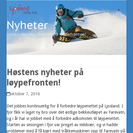
Open
Close
Skip
to
mobile
mobile
content
Nyheter
menu
menu
Hjem
»
Høstens nyheter på løypefronten!
Høstens nyheter på
løypefronten!
oktober 7, 2016
Det jobbes kontinuerlig for å forbedre løypenettet på Ljosland. I
fjor fikk vi laget ny bro over det østlige bekkeutløpet av Farevatn,
og i år har vi jobbet med å forbedre adkomsten til løypenettet.
Starten av sesongen i fjor var preget av mildvær, og vi hadde
problemer med å få kjørt med tråkkemaskinen opp til Farevatn på