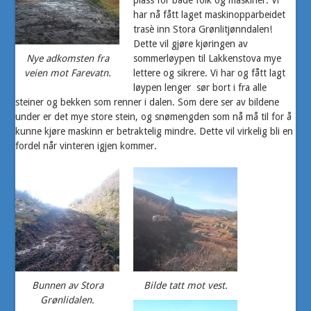
plass for både folk og maskiner. Vi
har nå fått laget maskinopparbeidet
trasè inn Stora Grønlitjønndalen!
Dette vil gjøre kjøringen av
Nye adkomsten fra
sommerløypen til Lakkenstova mye
veien mot Farevatn.
lettere og sikrere. Vi har og fått lagt
løypen lenger sør bort i fra alle
steiner og bekken som renner i dalen. Som dere ser av bildene
under er det mye store stein, og snømengden som nå må til for å
kunne kjøre maskinn er betraktelig mindre. Dette vil virkelig bli en
fordel når vinteren igjen kommer.
Bunnen av Stora
Bilde tatt mot vest.
Grønlidalen.