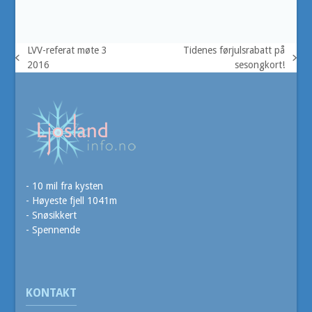
LVV-referat møte 3
Tidenes førjulsrabatt på
previous
next
2016
sesongkort!
post:
post:
- 10 mil fra kysten
- Høyeste fjell 1041m
- Snøsikkert
- Spennende
KONTAKT